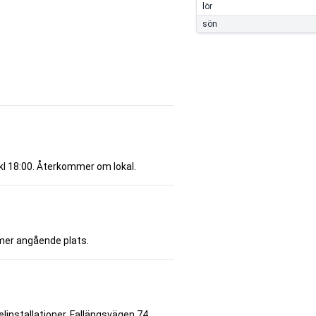
lör
sön
kl 18:00. Återkommer om lokal.
mer angående plats.
linstallationer, Fallängsvägen 74.