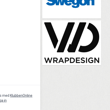
vs med
KlubbenOnline
ga in