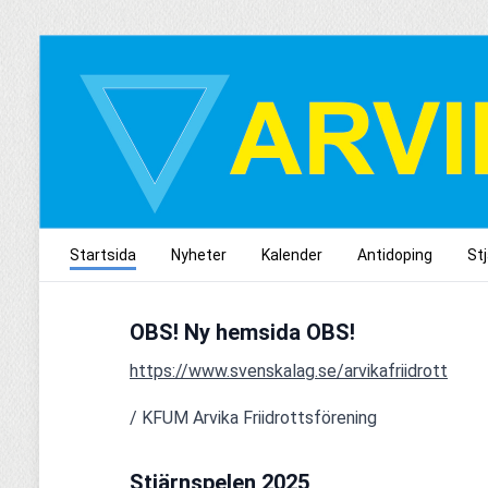
Startsida
Nyheter
Kalender
Antidoping
St
OBS! Ny hemsida OBS!
https://www.svenskalag.se/arvikafriidrott
/ KFUM Arvika Friidrottsförening
Stjärnspelen 2025