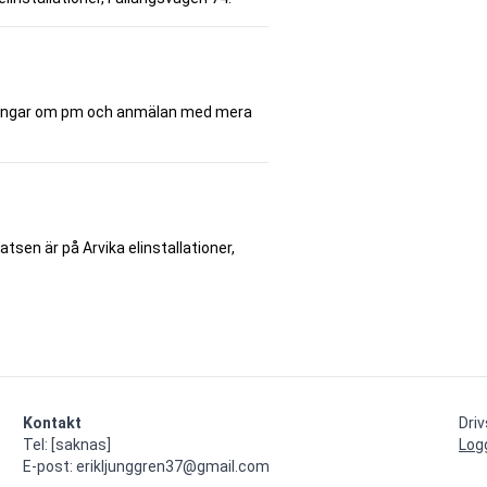
ateringar om pm och anmälan med mera
tsen är på Arvika elinstallationer,
Kontakt
Dri
Tel: [saknas]

Log
E-post: erikljunggren37@gmail.com